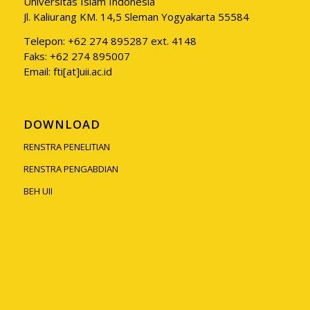
Universitas Islam Indonesia
Jl. Kaliurang KM. 14,5 Sleman Yogyakarta 55584
Telepon: +62 274 895287 ext. 4148
Faks: +62 274 895007
Email: fti[at]uii.ac.id
DOWNLOAD
RENSTRA PENELITIAN
RENSTRA PENGABDIAN
BEH UII