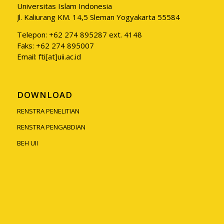
Universitas Islam Indonesia
Jl. Kaliurang KM. 14,5 Sleman Yogyakarta 55584
Telepon: +62 274 895287 ext. 4148
Faks: +62 274 895007
Email: fti[at]uii.ac.id
DOWNLOAD
RENSTRA PENELITIAN
RENSTRA PENGABDIAN
BEH UII