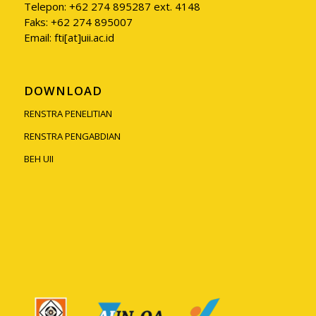
Telepon: +62 274 895287 ext. 4148
Faks: +62 274 895007
Email: fti[at]uii.ac.id
DOWNLOAD
RENSTRA PENELITIAN
RENSTRA PENGABDIAN
BEH UII