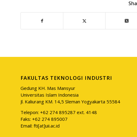
Sha
FAKULTAS TEKNOLOGI INDUSTRI
Gedung KH. Mas Mansyur
Universitas Islam Indonesia
Jl. Kaliurang KM. 14,5 Sleman Yogyakarta 55584
Telepon: +62 274 895287 ext. 4148
Faks: +62 274 895007
Email: fti[at]uii.ac.id