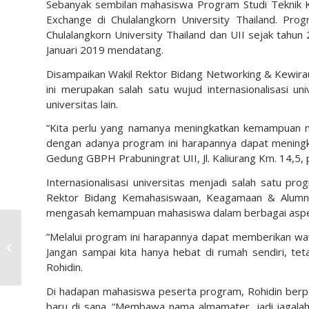
Sebanyak sembilan mahasiswa Program Studi Teknik Ki
Exchange di Chulalangkorn University Thailand. Prog
Chulalangkorn University Thailand dan UII sejak tahun
Januari 2019 mendatang.
Disampaikan Wakil Rektor Bidang Networking & Kewiraus
ini merupakan salah satu wujud internasionalisasi u
universitas lain.
“Kita perlu yang namanya meningkatkan kemampuan m
dengan adanya program ini harapannya dapat mening
Gedung GBPH Prabuningrat UII, Jl. Kaliurang Km. 14,5, p
Internasionalisasi universitas menjadi salah satu pro
Rektor Bidang Kemahasiswaan, Keagamaan & Alumni UI
mengasah kemampuan mahasiswa dalam berbagai aspek. B
Survey Evaluasi Ta’lim
”Melalui program ini harapannya dapat memberikan w
Semester Ganjil
Jangan sampai kita hanya hebat di rumah sendiri, tet
2018/2019
Rohidin.
Di hadapan mahasiswa peserta program, Rohidin berp
baru di sana. “Membawa nama almamater, jadi jagalah 