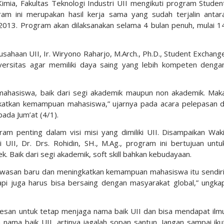
mia, Fakultas Teknologi Industri UII mengikuti program Studen
ram ini merupakan hasil kerja sama yang sudah terjalin antar
 2013. Program akan dilaksanakan selama 4 bulan penuh, mulai 1
ahaan UII, Ir. Wiryono Raharjo, M.Arch., Ph.D., Student Exchang
niversitas agar memiliki daya saing yang lebih kompeten denga
ahasiswa, baik dari segi akademik maupun non akademik. Mak
katkan kemampuan mahasiswa,” ujarnya pada acara pelepasan d
ada Jum’at (4/1).
gram penting dalam visi misi yang dimiliki UII. Disampaikan Waki
I, Dr. Drs. Rohidin, SH., M.Ag., program ini bertujuan untu
aik dari segi akademik, soft skill bahkan kebudayaan.
awasan baru dan meningkatkan kemampuan mahasiswa itu sendiri
api juga harus bisa bersaing dengan masyarakat global,” ungka
esan untuk tetap menjaga nama baik UII dan bisa mendapat ilm
nama baik UII, artinya jagalah sopan santun. Jangan sampai iku