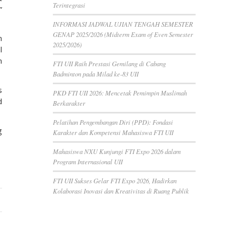
Terintegrasi
”
INFORMASI JADWAL UJIAN TENGAH SEMESTER
GENAP 2025/2026 (Midterm Exam of Even Semester
n
2025/2026)
l
n
FTI UII Raih Prestasi Gemilang di Cabang
Badminton pada Milad ke-83 UII
s
PKD FTI UII 2026: Mencetak Pemimpin Muslimah
d
Berkarakter
Pelatihan Pengembangan Diri (PPD): Fondasi
g
Karakter dan Kompetensi Mahasiswa FTI UII
Mahasiswa NXU Kunjungi FTI Expo 2026 dalam
Program Internasional UII
FTI UII Sukses Gelar FTI Expo 2026, Hadirkan
Kolaborasi Inovasi dan Kreativitas di Ruang Publik