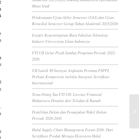
t
Masa Studi
a
4
Pelaksanaan Ujian Akhir Semester (UAS) dan Ujian
Remedial Semester Genap Tahun Akademik 2025/2026
e
Estafet Kepemimpinan Baru Fakultas Teknologi
n
Industri Universitas Islam Indonesia
FTI UII Gelar Pisah Sambut Pimpinan Periode 2022–
a
2026
i
UII Lantik 88 Insinyur Angkatan Pertama PSPPI,
Perkuat Kompetensi melalui Integrasi Sertifikasi
l
Internasional
k
Temu Orang Tua FTI UII: Literasi Finansial
Mahasiswa Dimulai dari Teladan di Rumah
.
Pemilihan Dekan dan Penunjukan Wakil Dekan
p
Periode 2026-2030
Halal Supply Chain Management Forum 2026: Dari
u
Sertifikasi Produk Menuju Ekosistem Halal
t