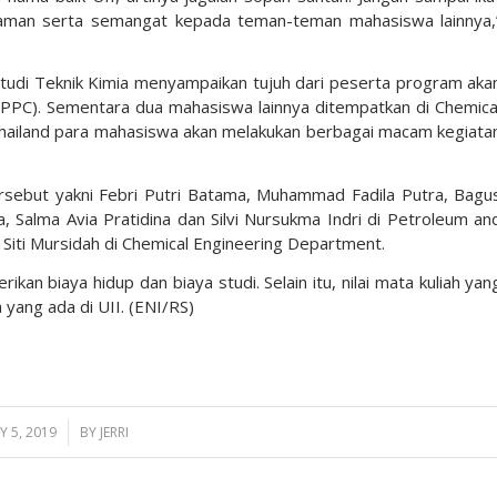
alaman serta semangat kepada teman-teman mahasiswa lainnya,
m Studi Teknik Kimia menyampaikan tujuh dari peserta program aka
(PPC). Sementara dua mahasiswa lainnya ditempatkan di Chemica
Thailand para mahasiswa akan melakukan berbagai macam kegiata
sebut yakni Febri Putri Batama, Muhammad Fadila Putra, Bagu
, Salma Avia Pratidina dan Silvi Nursukma Indri di Petroleum an
 Siti Mursidah di Chemical Engineering Department.
an biaya hidup dan biaya studi. Selain itu, nilai mata kuliah yan
yang ada di UII. (ENI/RS)
 5, 2019
/
BY
JERRI