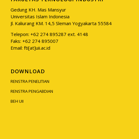
Gedung KH. Mas Mansyur
Universitas Islam Indonesia
Jl. Kaliurang KM. 14,5 Sleman Yogyakarta 55584
Telepon: +62 274 895287 ext. 4148
Faks: +62 274 895007
Email: fti[at]uii.ac.id
DOWNLOAD
RENSTRA PENELITIAN
RENSTRA PENGABDIAN
BEH UII