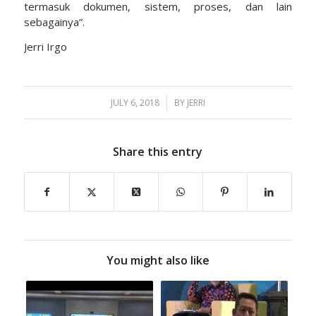
termasuk dokumen, sistem, proses, dan lain
sebagainya”.
Jerri Irgo
JULY 6, 2018
/
BY
JERRI
Share this entry
You might also like