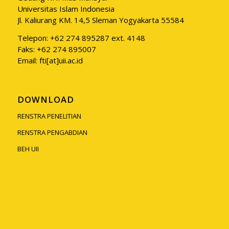
Universitas Islam Indonesia
Jl. Kaliurang KM. 14,5 Sleman Yogyakarta 55584
Telepon: +62 274 895287 ext. 4148
Faks: +62 274 895007
Email: fti[at]uii.ac.id
DOWNLOAD
RENSTRA PENELITIAN
RENSTRA PENGABDIAN
BEH UII