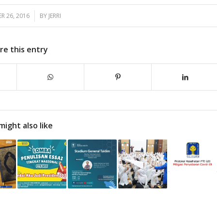
 26, 2016
/
BY
JERRI
re this entry
might also like