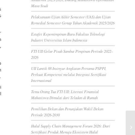
Masa Studi
s
s
Pelaksanaan Ujian Akhir Semester (UAS) dan Ujian
Remedial Semester Genap Tahun Akademik 2025/2026
r
Estafet Kepemimpinan Baru Fakultas Teknologi
n
Industri Universitas Islam Indonesia
,
FTI UII Gelar Pisah Sambut Pimpinan Periode 2022–
2026
p
UII Lantik 88 Insinyur Angkatan Pertama PSPPI,
n
Perkuat Kompetensi melalui Integrasi Sertifikasi
.
Internasional
i
Temu Orang Tua FTI UII: Literasi Finansial
l
Mahasiswa Dimulai dari Teladan di Rumah
Pemilihan Dekan dan Penunjukan Wakil Dekan
Periode 2026-2030
Halal Supply Chain Management Forum 2026: Dari
Sertifikasi Produk Menuju Ekosistem Halal