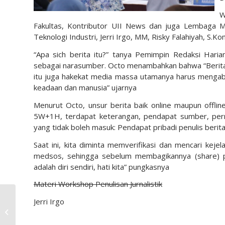
W
Fakultas, Kontributor UII News dan juga Lembaga Ma
Teknologi Industri, Jerri Irgo, MM, Risky Falahiyah, S.
“Apa sich berita itu?” tanya Pemimpin Redaksi Hari
sebagai narasumber. Octo menambahkan bahwa “Berita a
itu juga hakekat media massa utamanya harus mengabd
keadaan dan manusia” ujarnya
Menurut Octo, unsur berita baik online maupun offli
5W+1H, terdapat keterangan, pendapat sumber, perny
yang tidak boleh masuk: Pendapat pribadi penulis berita
Saat ini, kita diminta memverifikasi dan mencari keje
medsos, sehingga sebelum membagikannya (share) pas
adalah diri sendiri, hati kita” pungkasnya
Materi Workshop Penulisan Jurnalistik
Jerri Irgo
Pesantrenisasi Bagi
Mahasiswa FTI UII