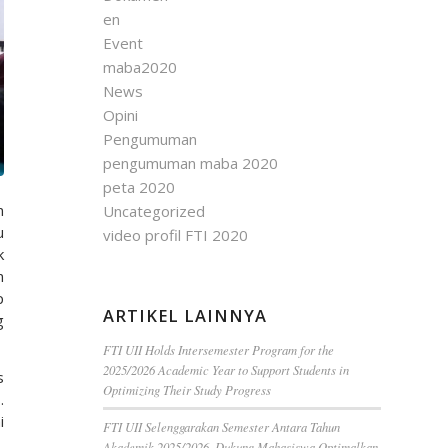
en
Event
maba2020
News
Opini
Pengumuman
pengumuman maba 2020
peta 2020
n
Uncategorized
u
video profil FTI 2020
k
n
p
ARTIKEL LAINNYA
g
FTI UII Holds Intersemester Program for the
2025/2026 Academic Year to Support Students in
s
Optimizing Their Study Progress
.
i
FTI UII Selenggarakan Semester Antara Tahun
Akademik 2025/2026, Dukung Mahasiswa Optimalkan