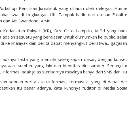
orkshop Penulisan Jurnalistik yang dihadiri oleh delegasi Huma
hasiswa di Lingkungan UII. Tampak hadir dari utusan Fakulta
Kom dan Adi Swandono, A.Md.
an Kedaulatan Rakyat (KR), Drs. Octo Lampito, M.Pd yang hadi
dalah sesuatu yang beralasan untuk diumumkan ke publik, selai
i ke khalayak dan berita dapat menyangkut peristiwa,, gagasan
ne adanya fakta yang memiliki kelengkapan dasar, dengan konse
ataan, sumber yang lain dan identitas diri sumber. Sedangka
, informasi tidak jelas sumbernya misalnya hanya dari SMS dan isu
lasan sebuah berita atau informasi, termasuk yang di dapat dar
tikan itu benar adanya. kata kuncinya “Editor di Media Sosia