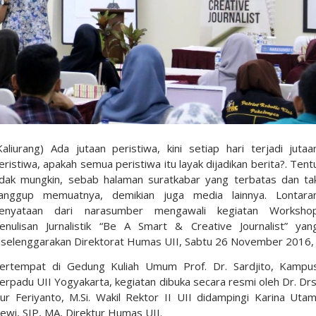
Kaliurang) Ada jutaan peristiwa, kini setiap hari terjadi jutaa
eristiwa, apakah semua peristiwa itu layak dijadikan berita?. Tent
idak mungkin, sebab halaman suratkabar yang terbatas dan ta
anggup memuatnya, demikian juga media lainnya. Lontara
enyataan dari narasumber mengawali kegiatan Worksho
enulisan Jurnalistik “Be A Smart & Creative Journalist” yan
iselenggarakan Direktorat Humas UII, Sabtu 26 November 2016,
ertempat di Gedung Kuliah Umum Prof. Dr. Sardjito, Kampu
erpadu UII Yogyakarta, kegiatan dibuka secara resmi oleh Dr. Drs
ur Feriyanto, M.Si. Wakil Rektor II UII didampingi Karina Utam
ewi, SIP, MA, Direktur Humas UII.