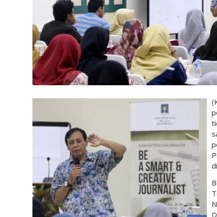
(
p
t
s
p
P
d
B
T
N
D