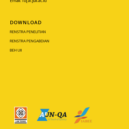
Email: fti[at]uii.ac.id
DOWNLOAD
RENSTRA PENELITIAN
RENSTRA PENGABDIAN
BEH UII