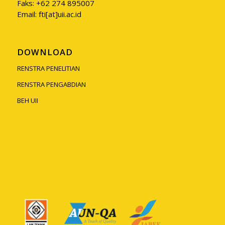
Faks: +62 274 895007
Email: fti[at]uii.ac.id
DOWNLOAD
RENSTRA PENELITIAN
RENSTRA PENGABDIAN
BEH UII