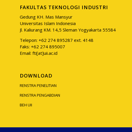
FAKULTAS TEKNOLOGI INDUSTRI
Gedung KH. Mas Mansyur
Universitas Islam Indonesia
Jl. Kaliurang KM. 14,5 Sleman Yogyakarta 55584
Telepon: +62 274 895287 ext. 4148
Faks: +62 274 895007
Email: fti[at]uii.ac.id
DOWNLOAD
RENSTRA PENELITIAN
RENSTRA PENGABDIAN
BEH UII