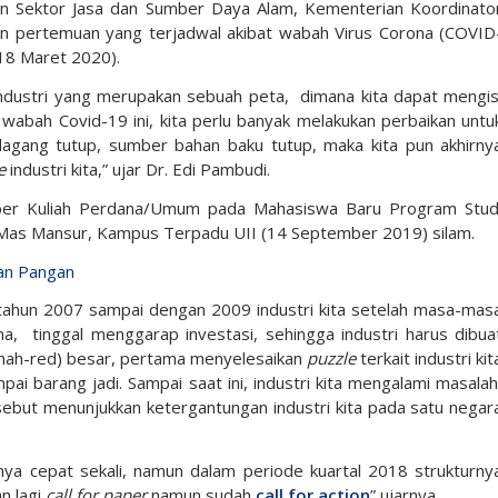
an Sektor Jasa dan Sumber Daya Alam, Kementerian Koordinato
n pertemuan yang terjadwal akibat wabah Virus Corona (COVID
(18 Maret 2020).
ndustri yang merupakan sebuah peta, dimana kita dapat mengis
abah Covid-19 ini, kita perlu banyak melakukan perbaikan untu
agang tutup, sumber bahan baku tutup, maka kita pun akhirny
e
industri kita,” ujar Dr. Edi Pambudi.
ber Kuliah Perdana/Umum pada Mahasiswa Baru Program Stud
 Mas Mansur, Kampus Terpadu UII (14 September 2019) silam.
an Pangan
tahun 2007 sampai dengan 2009 industri kita setelah masa-mas
a, tinggal menggarap investasi, sehingga industri harus dibua
umah-red) besar, pertama menyelesaikan
puzzle
terkait industri kit
barang jadi. Sampai saat ini, industri kita mengalami masalah
sebut menunjukkan ketergantungan industri kita pada satu negar
ya cepat sekali, namun dalam periode kuartal 2018 strukturny
an lagi
call for paper
namun sudah
call for action
” ujarnya.