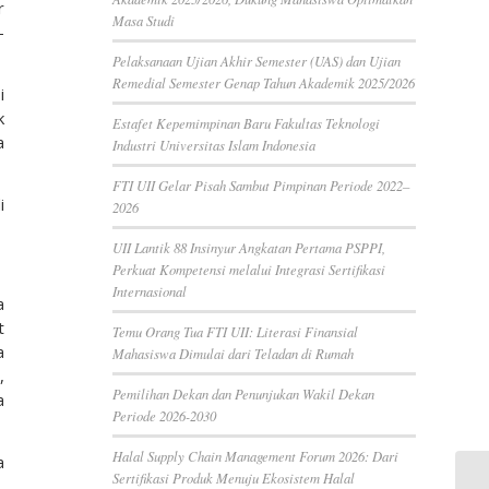
r
Masa Studi
-
Pelaksanaan Ujian Akhir Semester (UAS) dan Ujian
Remedial Semester Genap Tahun Akademik 2025/2026
i
k
Estafet Kepemimpinan Baru Fakultas Teknologi
a
Industri Universitas Islam Indonesia
FTI UII Gelar Pisah Sambut Pimpinan Periode 2022–
i
2026
UII Lantik 88 Insinyur Angkatan Pertama PSPPI,
Perkuat Kompetensi melalui Integrasi Sertifikasi
Internasional
a
t
Temu Orang Tua FTI UII: Literasi Finansial
a
Mahasiswa Dimulai dari Teladan di Rumah
,
Pemilihan Dekan dan Penunjukan Wakil Dekan
a
Periode 2026-2030
Halal Supply Chain Management Forum 2026: Dari
a
Sertifikasi Produk Menuju Ekosistem Halal