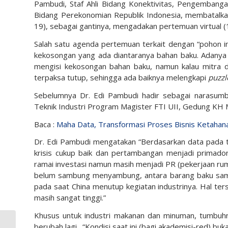
Pambudi, Staf Ahli Bidang Konektivitas, Pengembang
Bidang Perekonomian Republik Indonesia, membatalka
19), sebagai gantinya, mengadakan pertemuan virtual 
Salah satu agenda pertemuan terkait dengan “pohon i
kekosongan yang ada diantaranya bahan baku. Adanya w
mengisi kekosongan bahan baku, namun kalau mitra d
terpaksa tutup, sehingga ada baiknya melengkapi
puzzl
Sebelumnya Dr. Edi Pambudi hadir sebagai narasum
Teknik Industri Program Magister FTI UII, Gedung KH
Baca :
Maha Data, Transformasi Proses Bisnis Ketahan
Dr. Edi Pambudi mengatakan “Berdasarkan data pada 
krisis cukup baik dan pertambangan menjadi primadon
ramai investasi namun masih menjadi PR (pekerjaan r
belum sambung menyambung, antara barang baku sampai 
pada saat China menutup kegiatan industrinya. Hal ter
masih sangat tinggi.”
Khusus untuk industri makanan dan minuman, tumbuhn
berubah lagi. “Kondisi saat ini (bagi akademisi-red) buk