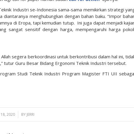
knik Industri se-Indonesia sama-sama memikirkan strategi yan
ha diantaranya menghubungkan dengan bahan baku. “Impor baha
umnya di Eropa, tapi kemudian tutup. Ini juga dapat menjadi kajia
yang sangat sensitif dengan harga, mempengaruhi harga poko
llah segera berkoordinasi untuk berkontribusi dalam hal ini, tida
,” tutur Guru Besar Bidang Ergonomi Teknik Industri tersebut.
Program Studi Teknik Industri Program Magister FTI UII sebaga
18, 2020
/
BY
JERRI