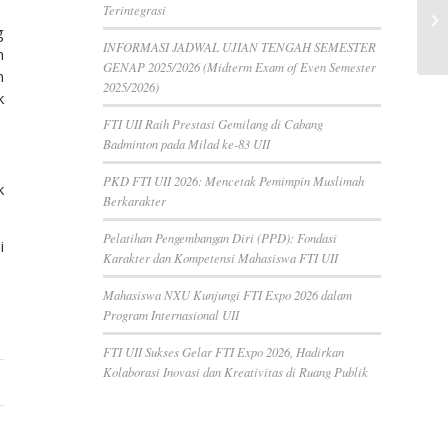
Terintegrasi
g
INFORMASI JADWAL UJIAN TENGAH SEMESTER
n
GENAP 2025/2026 (Midterm Exam of Even Semester
n
2025/2026)
k
FTI UII Raih Prestasi Gemilang di Cabang
Badminton pada Milad ke-83 UII
PKD FTI UII 2026: Mencetak Pemimpin Muslimah
k
Berkarakter
Pelatihan Pengembangan Diri (PPD): Fondasi
i
Karakter dan Kompetensi Mahasiswa FTI UII
Mahasiswa NXU Kunjungi FTI Expo 2026 dalam
Program Internasional UII
FTI UII Sukses Gelar FTI Expo 2026, Hadirkan
Kolaborasi Inovasi dan Kreativitas di Ruang Publik