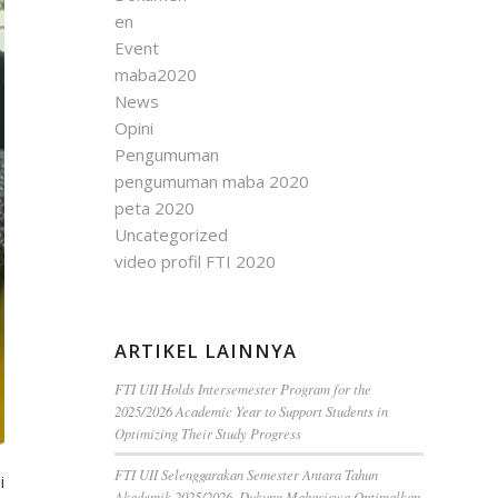
en
Event
maba2020
News
Opini
Pengumuman
pengumuman maba 2020
peta 2020
Uncategorized
video profil FTI 2020
ARTIKEL LAINNYA
FTI UII Holds Intersemester Program for the
2025/2026 Academic Year to Support Students in
Optimizing Their Study Progress
FTI UII Selenggarakan Semester Antara Tahun
i
Akademik 2025/2026, Dukung Mahasiswa Optimalkan