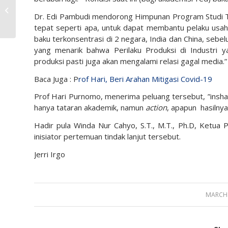
FTI UII, Produksi Hand
Sanitizer
Dr. Edi Pambudi mendorong Himpunan Program Studi Te
tepat seperti apa, untuk dapat membantu pelaku usa
baku terkonsentrasi di 2 negara, India dan China, sebel
yang menarik bahwa Perilaku Produksi di Industri 
produksi pasti juga akan mengalami relasi gagal media.”
Baca Juga : P
rof Hari, Beri Arahan Mitigasi Covid-19
Prof Hari Purnomo, menerima peluang tersebut, ”insha A
hanya tataran akademik, namun
action
, apapun hasilnya
Hadir pula Winda Nur Cahyo, S.T., M.T., Ph.D, Ketua 
inisiator pertemuan tindak lanjut tersebut.
Jerri Irgo
MARCH 