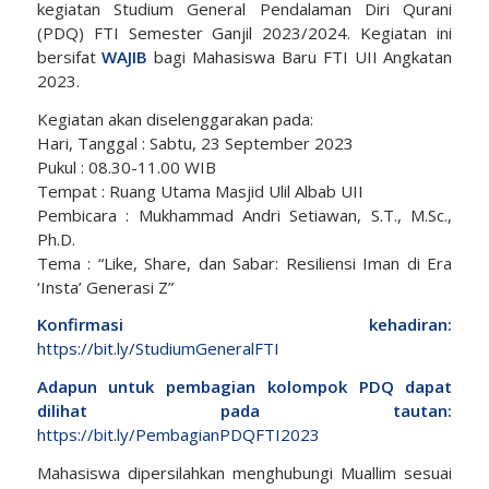
kegiatan Studium General Pendalaman Diri Qurani
(PDQ) FTI Semester Ganjil 2023/2024. Kegiatan ini
bersifat
WAJIB
bagi Mahasiswa Baru FTI UII Angkatan
2023.
Kegiatan akan diselenggarakan pada:
Hari, Tanggal : Sabtu, 23 September 2023
Pukul : 08.30-11.00 WIB
Tempat : Ruang Utama Masjid Ulil Albab UII
Pembicara : Mukhammad Andri Setiawan, S.T., M.Sc.,
Ph.D.
Tema : “Like, Share, dan Sabar: Resiliensi Iman di Era
‘Insta’ Generasi Z”
Konfirmasi kehadiran:
https://bit.ly/StudiumGeneralFTI
Adapun untuk pembagian kolompok PDQ dapat
dilihat pada tautan:
https://bit.ly/PembagianPDQFTI2023
Mahasiswa dipersilahkan menghubungi Muallim sesuai