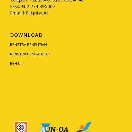
Faks: +62 274 895007
Email: fti[at]uii.ac.id
DOWNLOAD
RENSTRA PENELITIAN
RENSTRA PENGABDIAN
BEH UII