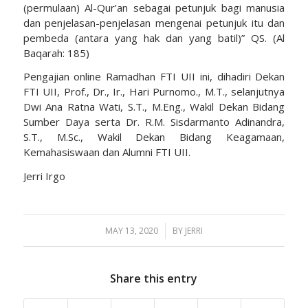
(permulaan) Al-Qur’an sebagai petunjuk bagi manusia
dan penjelasan-penjelasan mengenai petunjuk itu dan
pembeda (antara yang hak dan yang batil)” QS. (Al
Baqarah: 185)
Pengajian online Ramadhan FTI UII ini, dihadiri Dekan
FTI UII, Prof., Dr., Ir., Hari Purnomo., M.T., selanjutnya
Dwi Ana Ratna Wati, S.T., M.Eng., Wakil Dekan Bidang
Sumber Daya serta Dr. R.M. Sisdarmanto Adinandra,
S.T., M.Sc., Wakil Dekan Bidang Keagamaan,
Kemahasiswaan dan Alumni FTI UII.
Jerri Irgo
MAY 13, 2020
/
BY
JERRI
Share this entry