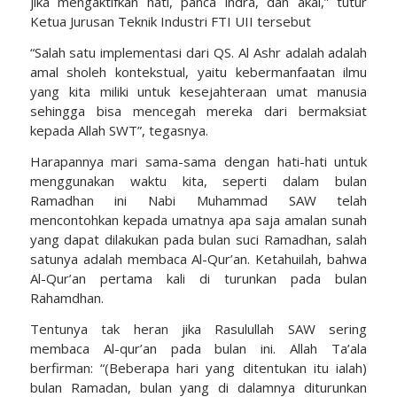
jika mengaktifkan hati, panca indra, dan akal,” tutur
Ketua Jurusan Teknik Industri FTI UII tersebut
“Salah satu implementasi dari QS. Al Ashr adalah adalah
amal sholeh kontekstual, yaitu kebermanfaatan ilmu
yang kita miliki untuk kesejahteraan umat manusia
sehingga bisa mencegah mereka dari bermaksiat
kepada Allah SWT”, tegasnya.
Harapannya mari sama-sama dengan hati-hati untuk
menggunakan waktu kita, seperti dalam bulan
Ramadhan ini Nabi Muhammad SAW telah
mencontohkan kepada umatnya apa saja amalan sunah
yang dapat dilakukan pada bulan suci Ramadhan, salah
satunya adalah membaca Al-Qur’an. Ketahuilah, bahwa
Al-Qur’an pertama kali di turunkan pada bulan
Rahamdhan.
Tentunya tak heran jika Rasulullah SAW sering
membaca Al-qur’an pada bulan ini. Allah Ta’ala
berfirman: “(Beberapa hari yang ditentukan itu ialah)
bulan Ramadan, bulan yang di dalamnya diturunkan