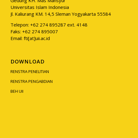
Gedung KH. Mas Mansyur
Universitas Islam Indonesia
Jl. Kaliurang KM. 14,5 Sleman Yogyakarta 55584
Telepon: +62 274 895287 ext. 4148
Faks: +62 274 895007
Email: fti[at]uii.ac.id
DOWNLOAD
RENSTRA PENELITIAN
RENSTRA PENGABDIAN
BEH UII