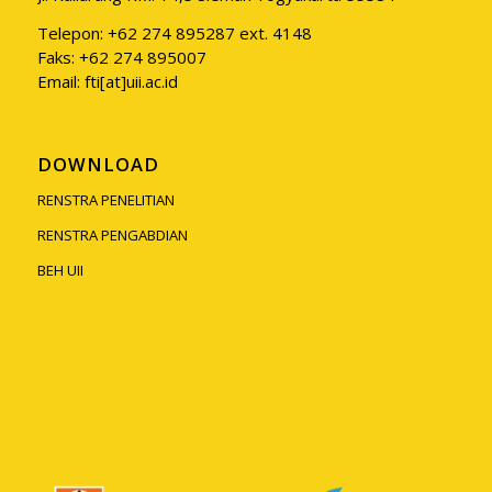
Telepon: +62 274 895287 ext. 4148
Faks: +62 274 895007
Email: fti[at]uii.ac.id
DOWNLOAD
RENSTRA PENELITIAN
RENSTRA PENGABDIAN
BEH UII