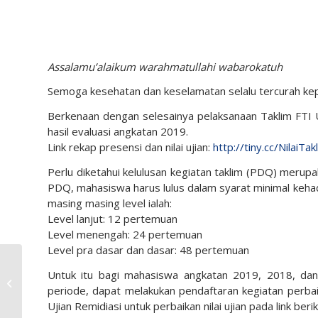
Assalamu’alaikum warahmatullahi wabarokatuh
Semoga kesehatan dan keselamatan selalu tercurah ke
Berkenaan dengan selesainya pelaksanaan Taklim FTI
hasil evaluasi angkatan 2019.
Link rekap presensi dan nilai ujian:
http://tiny.cc/NilaiT
Perlu diketahui kelulusan kegiatan taklim (PDQ) merup
PDQ, mahasiswa harus lulus dalam syarat minimal kehadi
masing masing level ialah:
Level lanjut: 12 pertemuan
Level menengah: 24 pertemuan
Level pra dasar dan dasar: 48 pertemuan
Recruitment of PT
Untuk itu bagi mahasiswa angkatan 2019, 2018, dan
Indocement Tunggal
periode, dapat melakukan pendaftaran kegiatan perba
Prakarsa Tbk.
Ujian Remidiasi untuk perbaikan nilai ujian pada link berik