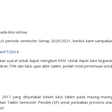
pada kita semua.
 UII periode semester Genap 2020/2021, berikut kami sampaika
aklimFTI2019
akan syarat untuk dapat mengikuti KKN. Untuk dapat lulus kegiata
ran 75% dan lulus ujian akhir taklim. Jumlah total pertemuan untu
 2017 yang dinyatakan belum lulus taklim pada masing-masin
ikan Taklim Semester Pendek (SP) untuk perbaikan presensi ata
ut: