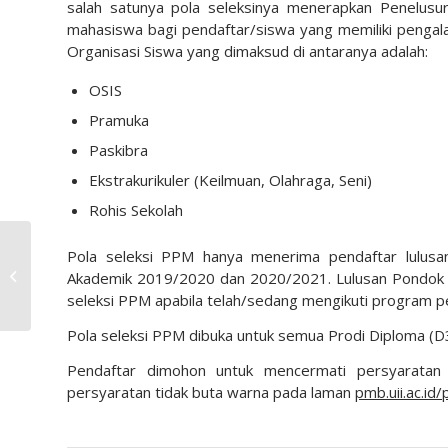
salah satunya pola seleksinya menerapkan Penelusu
mahasiswa bagi pendaftar/siswa yang memiliki pengal
Organisasi Siswa yang dimaksud di antaranya adalah:
OSIS
Pramuka
Paskibra
Ekstrakurikuler (Keilmuan, Olahraga, Seni)
Rohis Sekolah
Pola seleksi PPM hanya menerima pendaftar lulus
Repot, untuk apa jadi
Akademik 2019/2020 dan 2020/2021. Lulusan Pondok
aktivis di SMA
seleksi PPM apabila telah/sedang mengikuti program p
Pola seleksi PPM dibuka untuk semua Prodi Diploma (D3)
Pendaftar dimohon untuk mencermati persyaratan
persyaratan tidak buta warna pada laman
pmb.uii.ac.id