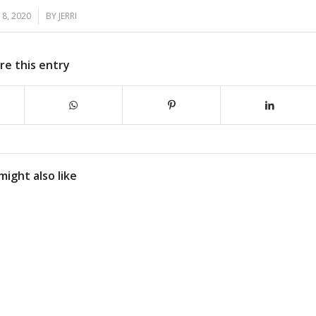
18, 2020
BY
JERRI
re this entry
might also like