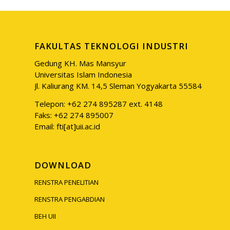
FAKULTAS TEKNOLOGI INDUSTRI
Gedung KH. Mas Mansyur
Universitas Islam Indonesia
Jl. Kaliurang KM. 14,5 Sleman Yogyakarta 55584
Telepon: +62 274 895287 ext. 4148
Faks: +62 274 895007
Email: fti[at]uii.ac.id
DOWNLOAD
RENSTRA PENELITIAN
RENSTRA PENGABDIAN
BEH UII