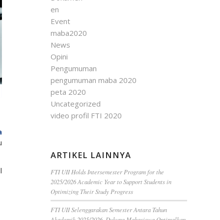
en
Event
maba2020
News
Opini
Pengumuman
pengumuman maba 2020
peta 2020
Uncategorized
video profil FTI 2020
a
u
ARTIKEL LAINNYA
l
FTI UII Holds Intersemester Program for the
2025/2026 Academic Year to Support Students in
Optimizing Their Study Progress
FTI UII Selenggarakan Semester Antara Tahun
Akademik 2025/2026, Dukung Mahasiswa Optimalkan