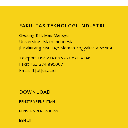
FAKULTAS TEKNOLOGI INDUSTRI
Gedung KH. Mas Mansyur
Universitas Islam Indonesia
Jl. Kaliurang KM. 14,5 Sleman Yogyakarta 55584
Telepon: +62 274 895287 ext. 4148
Faks: +62 274 895007
Email: fti[at]uii.ac.id
DOWNLOAD
RENSTRA PENELITIAN
RENSTRA PENGABDIAN
BEH UII