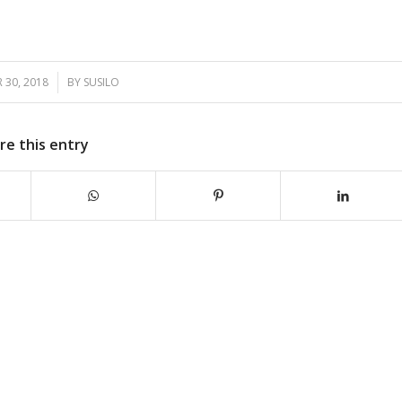
30, 2018
/
BY
SUSILO
re this entry