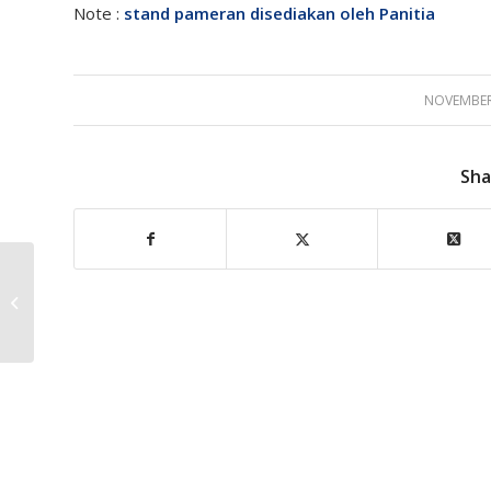
Note :
stand pameran disediakan oleh Panitia
NOVEMBER 
Sha
Bank Jateng Tawarkan
Program Magang
Mahasiswa