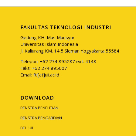
FAKULTAS TEKNOLOGI INDUSTRI
Gedung KH. Mas Mansyur
Universitas Islam Indonesia
Jl. Kaliurang KM. 14,5 Sleman Yogyakarta 55584
Telepon: +62 274 895287 ext. 4148
Faks: +62 274 895007
Email: fti[at]uii.ac.id
DOWNLOAD
RENSTRA PENELITIAN
RENSTRA PENGABDIAN
BEH UII