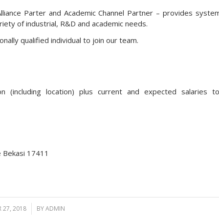
Alliance Parter and Academic Channel Partner – provides syste
riety of industrial, R&D and academic needs.
ally qualified individual to join our team.
n (including location) plus current and expected salaries to
e Bekasi 17411
 27, 2018
/
BY
ADMIN