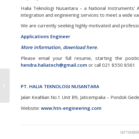
Halia Teknologi Nusantara – a National Instruments’ 
integration and engineering services to meet a wide va
We are currently seeking highly motivated and profession
Applications Engineer
More information, download here.
Please email your full resume, starting the positio
hendra.haliatech@gmail.com
or call 021 8550 8561
Sertifikasi Hafalan Al-
Qur’an “Menajagamu
PT. HALIA TEKNOLOGI NUSANTARA
Menguatkanku, QurR...
Jalan Keahlian No.1 Unit B9, Jaticempaka – Pondok Ged
Website:
www.htn-engineering.com
SEPTEMBER