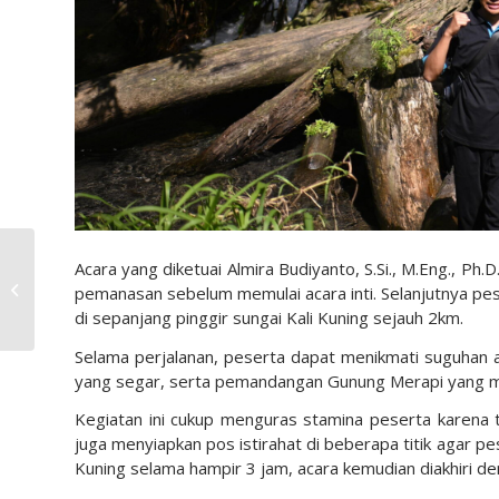
UJIAN AKHIR PDQ FTI
Acara yang diketuai Almira Budiyanto, S.Si., M.Eng., 
KELOMPOK PRADASAR
pemanasan sebelum memulai acara inti. Selanjutnya pes
& DASAR ANGKATAN
di sepanjang pinggir sungai Kali Kuning sejauh 2km.
2023-2024
Selama perjalanan, peserta dapat menikmati suguhan al
yang segar, serta pemandangan Gunung Merapi yang m
Kegiatan ini cukup menguras stamina peserta karena tre
juga menyiapkan pos istirahat di beberapa titik agar p
Kuning selama hampir 3 jam, acara kemudian diakhiri d