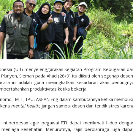
Indonesia (UII) menyelenggarakan kegiatan Program Kebugaran da
 Plunyon, Sleman pada Ahad (28/9) itu diikuti oleh segenap dosen
 acara ini adalah guna meningkatkan kesadaran akan pentingny
pertahankan produktivitas ketika bekerja.
 Purnomo., M.T., IPU, ASEAN.Eng dalam sambutannya ketika membuk
erkena
mental health
, jangan sampai dosen dan tendik stres karen
ki ini berpesan agar pegawai FTI dapat menikmati hidup denga
a menjaga kesehatan. Menurutnya, rajin berolahraga juga dapa