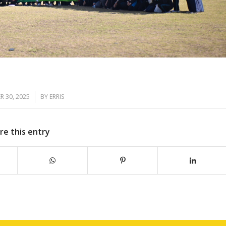
R 30, 2025
/
BY
ERRIS
re this entry