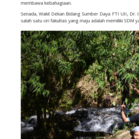
membawa kebahagiaan.
Senada, Wakil Dekan Bidang Sumber Daya FTI UII, Dr. I
salah satu ciri fakultas yang maju adalah memiliki SDM 