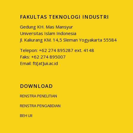
FAKULTAS TEKNOLOGI INDUSTRI
Gedung KH. Mas Mansyur
Universitas Islam Indonesia
Jl. Kaliurang KM. 14,5 Sleman Yogyakarta 55584
Telepon: +62 274 895287 ext. 4148
Faks: +62 274 895007
Email: fti[at]uii.ac.id
DOWNLOAD
RENSTRA PENELITIAN
RENSTRA PENGABDIAN
BEH UII