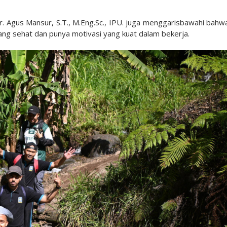
r. Agus Mansur, S.T., M.Eng.Sc., IPU. juga menggarisbawahi bahw
yang sehat dan punya motivasi yang kuat dalam bekerja.