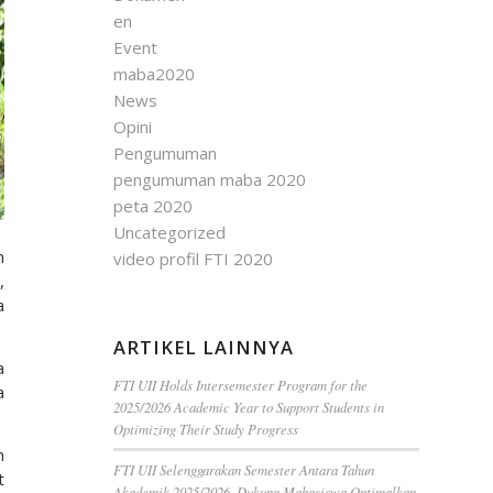
en
Event
maba2020
News
Opini
Pengumuman
pengumuman maba 2020
peta 2020
Uncategorized
n
video profil FTI 2020
,
a
ARTIKEL LAINNYA
a
FTI UII Holds Intersemester Program for the
a
2025/2026 Academic Year to Support Students in
Optimizing Their Study Progress
n
FTI UII Selenggarakan Semester Antara Tahun
t
Akademik 2025/2026, Dukung Mahasiswa Optimalkan