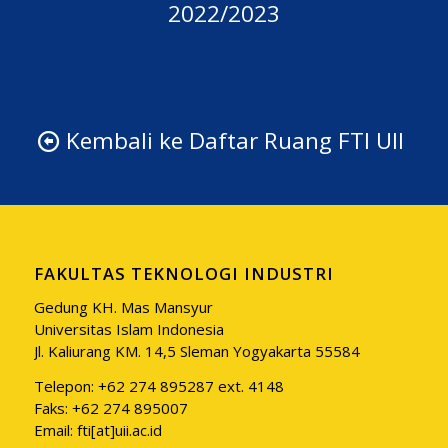
2022/2023
Kembali ke Daftar Ruang FTI UII
FAKULTAS TEKNOLOGI INDUSTRI
Gedung KH. Mas Mansyur
Universitas Islam Indonesia
Jl. Kaliurang KM. 14,5 Sleman Yogyakarta 55584
Telepon: +62 274 895287 ext. 4148
Faks: +62 274 895007
Email: fti[at]uii.ac.id