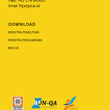
Faks: +62 274 895007
Email: fti[at]uii.ac.id
DOWNLOAD
RENSTRA PENELITIAN
RENSTRA PENGABDIAN
BEH UII