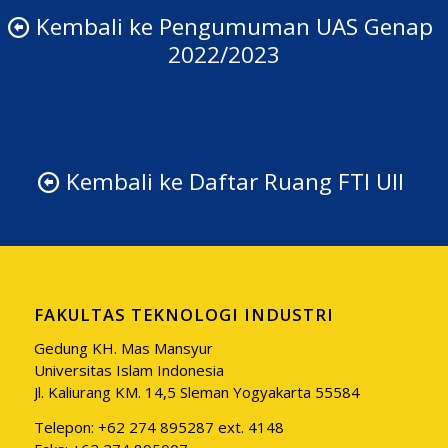
Kembali ke Pengumuman UAS Genap
2022/2023
Kembali ke Daftar Ruang FTI UII
FAKULTAS TEKNOLOGI INDUSTRI
Gedung KH. Mas Mansyur
Universitas Islam Indonesia
Jl. Kaliurang KM. 14,5 Sleman Yogyakarta 55584
Telepon: +62 274 895287 ext. 4148