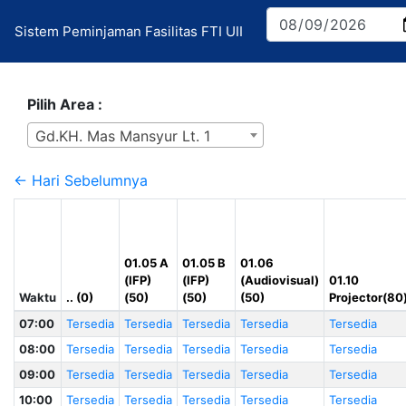
Sistem Peminjaman Fasilitas FTI UII
Pilih Area :
Gd.KH. Mas Mansyur Lt. 1
← Hari Sebelumnya
01.05 A
01.05 B
01.06
(IFP)
(IFP)
(Audiovisual)
01.10
Waktu
.. (0)
(50)
(50)
(50)
Projector(80
07:00
Tersedia
Tersedia
Tersedia
Tersedia
Tersedia
08:00
Tersedia
Tersedia
Tersedia
Tersedia
Tersedia
09:00
Tersedia
Tersedia
Tersedia
Tersedia
Tersedia
10:00
Tersedia
Tersedia
Tersedia
Tersedia
Tersedia