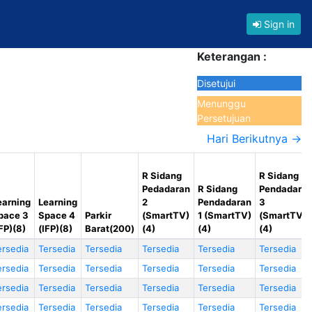
Sign in
Keterangan :
Disetujui
Menunggu
Persetujuan
Hari Berikutnya →
R Sidang
R Sidang
Pedadaran
R Sidang
Pendadara
earning
Learning
2
Pendadaran
3
pace 3
Space 4
Parkir
(SmartTV)
1 (SmartTV)
(SmartTV)
IFP)(8)
(IFP)(8)
Barat(200)
(4)
(4)
(4)
ersedia
Tersedia
Tersedia
Tersedia
Tersedia
Tersedia
ersedia
Tersedia
Tersedia
Tersedia
Tersedia
Tersedia
ersedia
Tersedia
Tersedia
Tersedia
Tersedia
Tersedia
ersedia
Tersedia
Tersedia
Tersedia
Tersedia
Tersedia